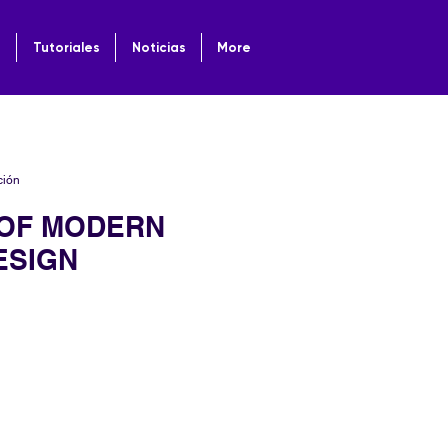
o
Tutoriales
Noticias
More
ción
 OF MODERN
ESIGN