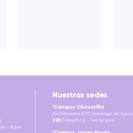
Nuestras sedes
*Campus Chacarilla
BUYOLOGY: VERDADES Y
PER
Av Primavera 970, Santiago de Surco,
MENTIRAS DE POR QUÉ
TRAN
CID:
Pabellón E - Tercer piso
COMPRAMOS
RED
l
 pm - 8 pm
*Campus Javier Prado