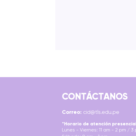
CONTÁCTANOS
TÉCNICAS DE MAQUILLAJE
Correo:
cid@tls.edu.pe
PROFESIONAL Y
CARACTERIZACIÓN
*Horario de atención presencia
Lunes - Viernes: 11 am - 2 pm / 3