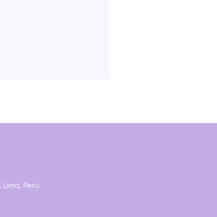
IODISMO Y
 Lima, Perú.
SMEDIA: NARRATIVA,
ES Y CONTENIDOS