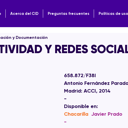
o
Acerca del CID
Preguntas frecuentes
Políticas de us
mación y Documentación
TIVIDAD Y REDES SOCIA
658.872/F38I
Antonio Fernández Parad
Madrid: ACCI, 2014
-
Disponible en: 
Chacarilla 
Javier Prado
-