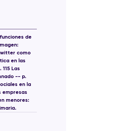
 funciones de 
imagen: 
 Twitter como 
ica en las 
 115 Las 
mnado -- p. 
ociales en la 
as empresas 
en menores: 
imaria.