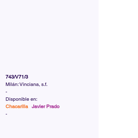
743/V71/3
Milán: Vinciana, s.f.
-
Disponible en:  
Chacarilla   
Javier Prado
-