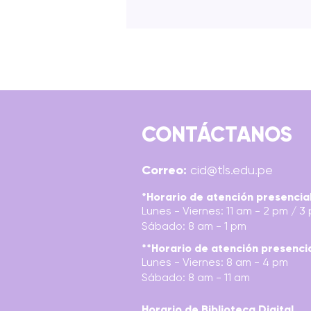
CONTÁCTANOS
TÉCNICAS DE MAQUILLAJE
Correo:
cid@tls.edu.pe
PROFESIONAL Y
CARACTERIZACIÓN
*Horario de atención presencia
Lunes - Viernes: 11 am - 2 pm / 3
Sábado: 8 am - 1 pm
**Horario de atención presenci
Lunes - Viernes: 8 am - 4 pm
Sábado: 8 am - 11 am
Horario de Biblioteca Digital