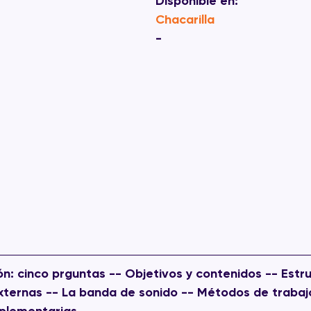
Disponible en:
Chacarilla
-
ión: cinco prguntas -- Objetivos y contenidos -- Estr
xternas -- La banda de sonido -- Métodos de trabajo
plementarias.