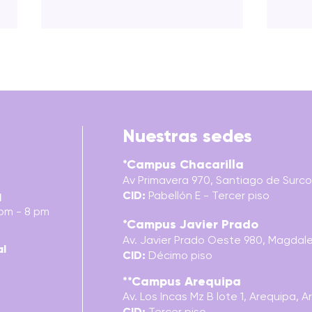
Nuestras sedes
*Campus Chacarilla
BUYOLOGY: VERDADES Y
PER
Av Primavera 970, Santiago de Surco,
MENTIRAS DE POR QUÉ
TRAN
CID:
Pabellón E - Tercer piso
COMPRAMOS
RED
l
 pm - 8 pm
*Campus Javier Prado
Av. Javier Prado Oeste 980, Magdalen
al
CID:
Décimo piso
**Campus Arequipa
Av. Los Incas Mz B lote 1, Arequipa,
A
CID:
Tercer
piso