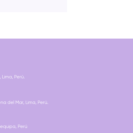
IODISMO Y
 Lima, Perú.
SMEDIA: NARRATIVA,
ES Y CONTENIDOS
a del Mar, Lima, Perú.
requipa, Perú