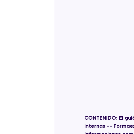
CONTENIDO:
 El gu
internas -- Formae
Informaciones com