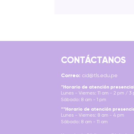
CONTÁCTANOS
TÉCNICAS DE MAQUILLAJE
Correo:
cid@tls.edu.pe
PROFESIONAL Y
CARACTERIZACIÓN
*Horario de atención presencia
Lunes - Viernes: 11 am - 2 pm / 3
Sábado: 8 am - 1 pm
**Horario de atención presenci
Lunes - Viernes: 8 am - 4 pm
Sábado: 8 am - 11 am