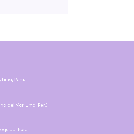
IODISMO Y
 Lima, Perú.
SMEDIA: NARRATIVA,
ES Y CONTENIDOS
a del Mar, Lima, Perú.
requipa, Perú