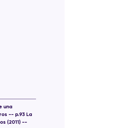
e una 
ros -- p.93 La 
s (2011) -- 