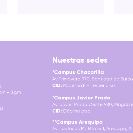
Nuestras sedes
*Campus Chacarilla
BUYOLOGY: VERDADES Y
PER
Av Primavera 970, Santiago de Surco,
MENTIRAS DE POR QUÉ
TRAN
CID:
Pabellón E - Tercer piso
COMPRAMOS
RED
l
 pm - 8 pm
*Campus Javier Prado
Av. Javier Prado Oeste 980, Magdalen
al
CID:
Décimo piso
**Campus Arequipa
Av. Los Incas Mz B lote 1, Arequipa,
A