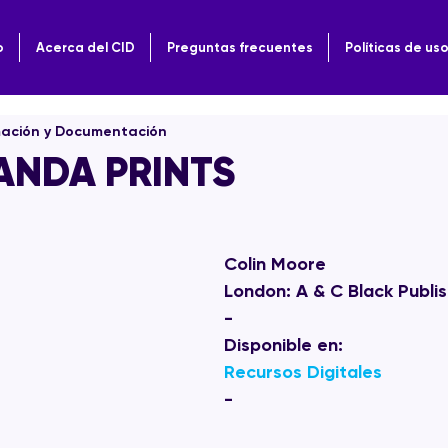
o
Acerca del CID
Preguntas frecuentes
Políticas de us
mación y Documentación
NDA PRINTS
Colin Moore
London: A & C Black Publi
-
Disponible en:  
Recursos Digitales
-