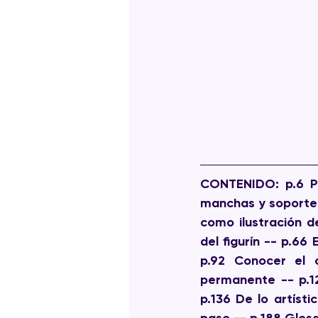
CONTENIDO:
 p.6 P
manchas y soportes 
como ilustración d
del figurín -- p.66
p.92 Conocer el c
permanente -- p.122
p.136 De lo artísti