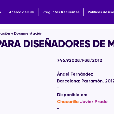
o
Acerca del CID
Preguntas frecuentes
Políticas de us
mación y Documentación
PARA DISEÑADORES DE
746.92028/F38/2012
Ángel Fernández
Barcelona: Parramón, 201
-
Disponible en:  
Chacarilla
Javier Prado
-