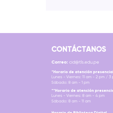
CONTÁCTANOS
EL FLUIR DEL ILUSTRADOR:
Correo:
cid@tls.edu.pe
EL PROCESO CREATIVO
APLICADO A UN PROYECTO
*Horario de atención presencia
Lunes - Viernes: 11 am - 2 pm / 3
DE ILUSTRACIÓN EDITORIAL
Sábado: 8 am - 1 pm
DIRIGID
**Horario de atención presenci
Lunes - Viernes: 8 am - 4 pm
Sábado: 8 am - 11 am
Horario de Biblioteca Digital