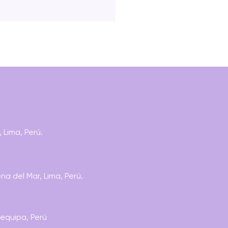
R: 500 DESIGNS THAT
 Lima, Perú.
TER
a del Mar, Lima, Perú.
requipa, Perú