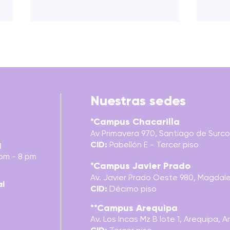
Nuestras sedes
*Campus Chacarilla
DOMÓTICA: TRATADOS,
CHAI
Av Primavera 970, Santiago de Surco,
INSTALACIONES Y
MAT
CID:
Pabellón E - Tercer piso
EJERCICIOS
l
 pm - 8 pm
*Campus Javier Prado
Av. Javier Prado Oeste 980, Magdalen
al
CID:
Décimo piso
**Campus Arequipa
Av. Los Incas Mz B lote 1, Arequipa,
A