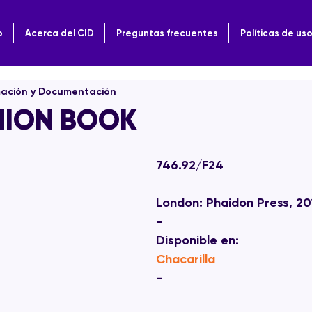
o
Acerca del CID
Preguntas frecuentes
Políticas de us
mación y Documentación
HION BOOK
746.92/F24
London: Phaidon Press, 20
-
Disponible en: 
Chacarilla
-