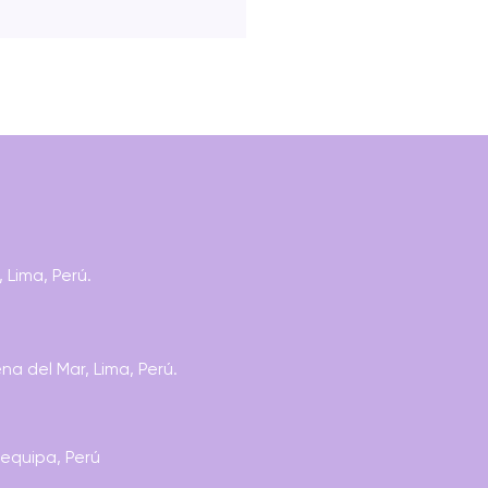
R: 500 DESIGNS THAT
 Lima, Perú.
TER
a del Mar, Lima, Perú.
requipa, Perú