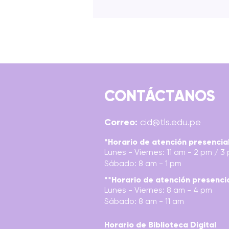
CONTÁCTANOS
EL FLUIR DEL ILUSTRADOR:
Correo:
cid@tls.edu.pe
EL PROCESO CREATIVO
APLICADO A UN PROYECTO
*Horario de atención presencia
Lunes - Viernes: 11 am - 2 pm / 3
DE ILUSTRACIÓN EDITORIAL
Sábado: 8 am - 1 pm
DIRIGID
**Horario de atención presenci
Lunes - Viernes: 8 am - 4 pm
Sábado: 8 am - 11 am
Horario de Biblioteca Digital