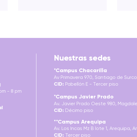
Nuestras sedes
*Campus Chacarilla
DOMÓTICA: TRATADOS,
CHAI
Av Primavera 970, Santiago de Surco,
INSTALACIONES Y
MAT
CID:
Pabellón E - Tercer piso
EJERCICIOS
l
 pm - 8 pm
*Campus Javier Prado
Av. Javier Prado Oeste 980, Magdalen
al
CID:
Décimo piso
**Campus Arequipa
Av. Los Incas Mz B lote 1, Arequipa,
A
CID:
Tercer
piso