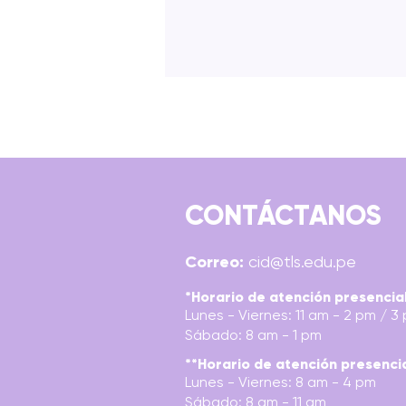
CONTÁCTANOS
MENSAJES HILADOS DEL
Correo:
cid@tls.edu.pe
PASADO: ILUSTRACIÓN DE
TEJIDOS MOCHE Y MOCHE-
*Horario de atención presencia
Lunes - Viernes: 11 am - 2 pm / 3
WARI
Sábado: 8 am - 1 pm
**Horario de atención presenci
Lunes - Viernes: 8 am - 4 pm
Sábado: 8 am - 11 am