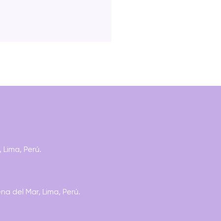
BRAS MAYORES: EL
 Lima, Perú.
O. 199 RECETAS
LIBLES PARA
ESARSE BIEN
a del Mar, Lima, Perú.