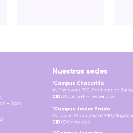
Nuestras sedes
HISTORIA DE LOS ESTILOS
*Campus Chacarilla
PALA
Av Primavera 970, Santiago de Surco,
LIBR
CID:
Pabellón E - Tercer piso
INFA
l
 pm - 8 pm
EXPR
*Campus Javier Prado
Av. Javier Prado Oeste 980, Magdalen
al
CID:
Décimo piso
**Campus Arequipa