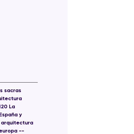
s sacras 
itectura 
120 La 
España y 
 arquitectura 
europa -- 