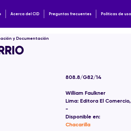
o
Acerca del CID
Preguntas frecuentes
Políticas de us
mación y Documentación
RRIO
808.8/G82/14
William Faulkner
Lima: Editora El Comercio
-
Disponible en:  
Chacarilla