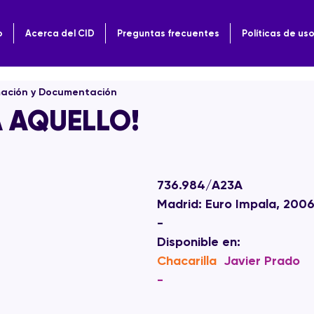
o
Acerca del CID
Preguntas frecuentes
Políticas de us
mación y Documentación
A AQUELLO!
736.984/A23A
Madrid: Euro Impala, 200
-
Disponible en:  
Chacarilla 
Javier Prado
-